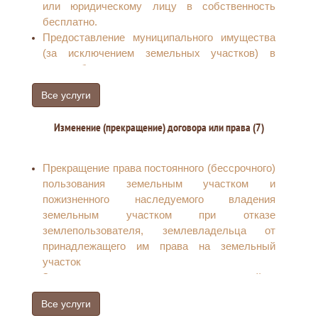
или юридическому лицу в собственность
бесплатно.
Предоставление муниципального имущества
(за исключением земельных участков) в
аренду без проведения торгов
Предварительное согласование
Все услуги
предоставления земельного участка
Предоставление земельного участка в аренду
Изменение (прекращение) договора или права (7)
без проведения торгов
Заключение договоров аренды
муниципального имущества (за исключением
Прекращение права постоянного (бессрочного)
земельных участков) на новый срок
пользования земельным участком и
пожизненного наследуемого владения
земельным участком при отказе
землепользователя, землевладельца от
принадлежащего им права на земельный
участок
Заключение дополнительных соглашений к
договорам аренды муниципального имущества
Все услуги
(за исключением земельных участков)