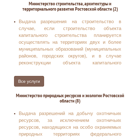
параметрам и допустимости размещения
Министерство строительства, архитектуры и
территориального развития Ростовской области (2)
объекта индивидуального жилищного
строительства или садового дома на
Выдача разрешения на строительство в
земельном участке либо о несоответствии
случае, если строительство объекта
указанных в уведомлении о планируемом
капитального строительства планируется
строительстве параметров объекта
осуществлять на территориях двух и более
индивидуального жилищного строительства
муниципальных образований (муниципальных
или садового дома установленным
районов, городских округов), и в случае
параметрам и (или) недопустимости
реконструкции объекта капитального
размещения объекта индивидуального
строительства, расположенного на
жилищного строительства или садового дома
территориях двух и более муниципальных
на земельном участке
Все услуги
образований (муниципальных районов,
Присвоение адреса объекту адресации,
городских округов) (за исключением
изменение и аннулирование такого адреса
Министерство природных ресурсов и экологии Ростовской
строительства автомобильных дорог и
Выдача разрешения на ввод объекта в
области (8)
дорожных сооружений)
эксплуатацию
Выдача разрешения на ввод в эксплуатацию в
Выдача градостроительного плана земельного
Выдача разрешений на добычу охотничьих
случае, если строительство объекта
участка
ресурсов, за исключением охотничьих
капитального строительства осуществлено на
Направление уведомления о соответствии
ресурсов, находящихся на особо охраняемых
территориях двух и более муниципальных
построенного или реконструированного
природных территориях федерального
образований (муниципальных районов,