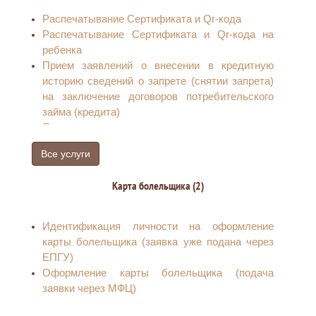
Распечатывание Сертификата и Qr-кода
Распечатывание Сертификата и Qr-кода на
ребенка
Прием заявлений о внесении в кредитную
историю сведений о запрете (снятии запрета)
на заключение договоров потребительского
займа (кредита)
Получение результатов оказания услуги от
ЕПГУ
Все услуги
Прием заявлений на установление запрета на
заключение договоров об оказании услуг
Карта болельщика (2)
подвижной радиотелефонной связи и снятии
такого запрета
Оцифровка документов в электронный вид и
Идентификация личности на оформление
отправка на ЕПГУ
карты болельщика (заявка уже подана через
Прием заявлений по предоставлению
ЕПГУ)
сведений о запрете (снятии запрета) на
Оформление карты болельщика (подача
заключение договоров потребительского
заявки через МФЦ)
займа (кредита).