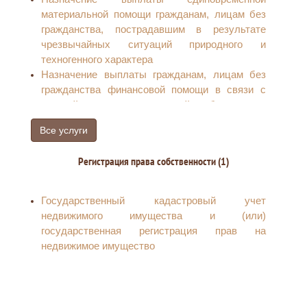
материальной помощи гражданам, лицам без
гражданства, пострадавшим в результате
чрезвычайных ситуаций природного и
техногенного характера
Назначение выплаты гражданам, лицам без
гражданства финансовой помощи в связи с
утратой ими имущества первой необходимости
в результате чрезвычайных ситуаций
Все услуги
природного и техногенного характера
Регистрация права собственности (1)
Государственный кадастровый учет
недвижимого имущества и (или)
государственная регистрация прав на
недвижимое имущество