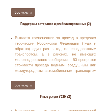
Все услуги
Поддержка ветеранов и реабилитированных (2)
Выплата компенсации за проезд в пределах
территории Российской Федерации (туда и
обратно) один раз в год железнодорожным
транспортом, а в районах, не имеющих
железнодорожного сообщения, - 50 процентов
стоимости проезда водным, воздушным или
междугородным автомобильным транспортом
реабилитированным гражданам
Снижение стоимости лекарств по рецепту
Все услуги
врача на 50 процентов
Иные услуги УСЗН (2)
Назначение выплаты единовременной