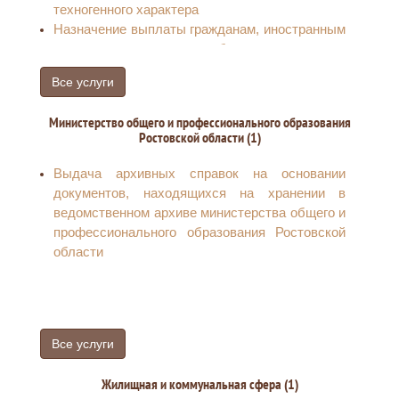
техногенного характера
Назначение выплаты гражданам, иностранным
гражданам, лицам без гражданства
финансовой помощи в связи с утратой ими
Все услуги
имущества первой необходимости в
результате чрезвычайных ситуаций
Министерство общего и профессионального образования
природного и техногенного характера
Ростовской области (1)
Выдача архивных справок на основании
документов, находящихся на хранении в
ведомственном архиве министерства общего и
профессионального образования Ростовской
области
Все услуги
Жилищная и коммунальная сфера (1)