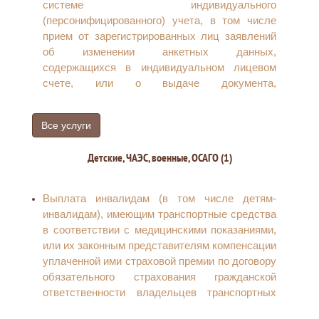
системе индивидуального
(персонифицированного) учета, в том числе
прием от зарегистрированных лиц заявлений
об изменении анкетных данных,
содержащихся в индивидуальном лицевом
счете, или о выдаче документа,
подтверждающего регистрацию в системе
индивидуального (персонифицированного)
Все услуги
учета
Установление страховых пенсий,
Детские, ЧАЭС, военные, ОСАГО (1)
накопительной пенсии и пенсий по
государственному пенсионному обеспечению
Выплата инвалидам (в том числе детям-
инвалидам), имеющим транспортные средства
в соответствии с медицинскими показаниями,
или их законным представителям компенсации
уплаченной ими страховой премии по договору
обязательного страхования гражданской
ответственности владельцев транспортных
средств