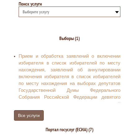
Поиск услуги
Выберите услугу
Выборы (1)
Прием и обработка заявлений о включении
избирателя в список избирателей по месту
нахождения, заявлений об аннулировании
включения избирателя в список избирателей
по месту нахождения на выборах депутатов
Государственной Думы Федерального
Собрания Российской Федерации девятого
созыва, направлению соответствующей
информации в централизованную базу данных
Все услуги
Государственной автоматизированной
системы российской Федерации «Выборы» и
Портал госуслуг (ЕСИА) (7)
передаче заявлений в ТИК