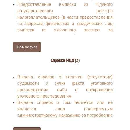
Предоставление выписки из Единого
государственного реестра
налогоплательщиков (в части предоставления
по запросам физических и юридических лиц
выписок из указанного реестра, за
исключением сведений, содержащих
налоговую тайну)
Все услуги
Предоставление сведений, содержащихся в
Едином государственном реестре
Справки МВД (2)
юридических лиц и Едином государственном
реестре индивидуальных предпринимателей
Прием заявления физического лица о выдаче
Выдача справок о наличии (отсутствии)
налогового уведомления
судимости и (или) факта уголовного
Бесплатное информирование (в том числе в
преследования либо о прекращении
письменной форме) налогоплательщиков,
уголовного преследования
плательщиков сборов и налоговых агентов о
Выдача справок о том, является или не
действующих налогах и сборах,
является лицо подвергнутым
законодательстве Российской Федерации о
административному наказанию за потребление
налогах и сборах и принятых в соответствии с
наркотических средств или психотропных
ним нормативных правовых актах, порядке
веществ без назначения врача либо новых