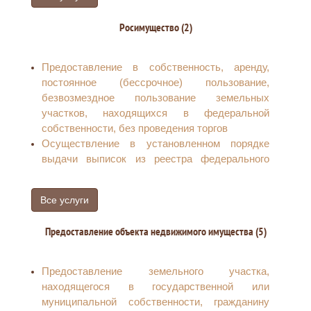
Подача и рассмотрение Уполномоченным по
или уничтожении объекта налогообложения по
защите прав предпринимателей в Ростовской
транспортному налогу
Росимущество (2)
области жалоб субъектов
предпринимательской деятельности о
нарушениях их прав в сфере
Предоставление в собственность, аренду,
предпринимательской деятельности, а также
постоянное (бессрочное) пользование,
жалоб предпринимателей и иных лиц,
безвозмездное пользование земельных
обращающихся в защиту прав
участков, находящихся в федеральной
предпринимателей подозреваемых,
собственности, без проведения торгов
обвиняемых и осужденных за совершение
Осуществление в установленном порядке
преступлений в связи с их
выдачи выписок из реестра федерального
предпринимательской деятельностью
имущества
Все услуги
Предоставление объекта недвижимого имущества (5)
Предоставление земельного участка,
находящегося в государственной или
муниципальной собственности, гражданину