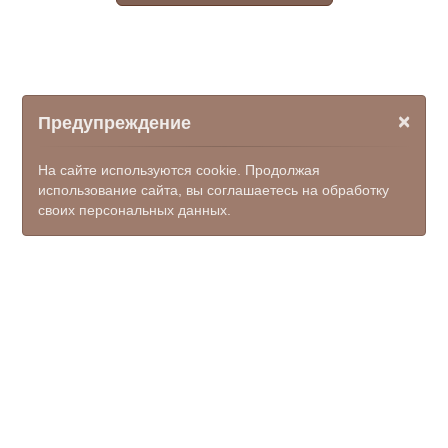
×
Предупреждение
На сайте используются cookie. Продолжая
использование сайта, вы соглашаетесь на обработку
своих персональных данных.
© ООО НПФ "КОМЭКС", 2026
mfc_salsk@donland.ru
8 (86372) 7-42-40, единый
номер 122 (доб.7)