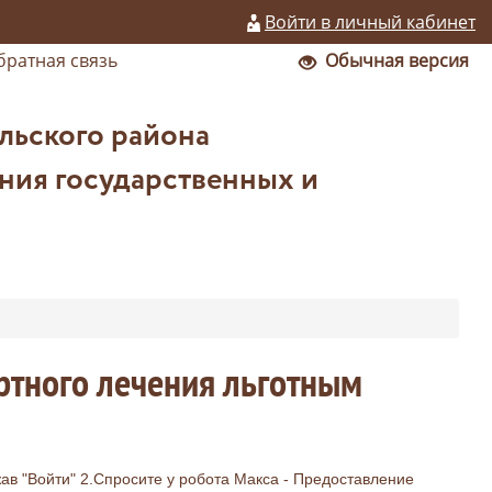
Войти в личный кабинет
братная связь
Обычная версия
льского района
ния государственных и
ртного лечения льготным
жав "Войти" 2.Спросите у робота Макса - Предоставление